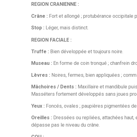
REGION CRANIENNE :
Crâne :
Fort et allongé ; protubérance occipitale pe
Stop :
Léger, mais distinct.
REGION FACIALE :
Truffe :
Bien développée et toujours noire.
Museau :
En forme de coin tronqué ; chanfrein dro
Lèvres :
Noires, fermes, bien appliquées ; comm
Mâchoires / Dents :
Maxillaire et mandibule puis
Masséters fortement développés sans joues pro
Yeux :
Foncés, ovales ; paupières pigmentées de 
Oreilles :
Dressées ou repliées, attachées haut, en 
dépasse pas le niveau du crâne.
COU :