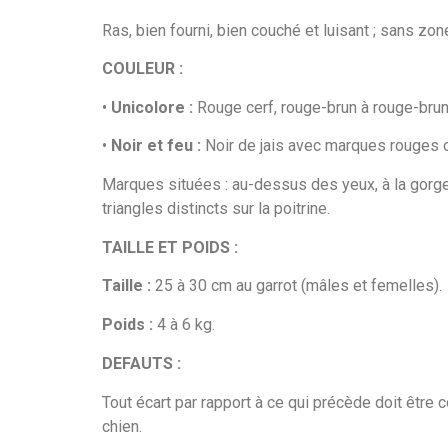
Ras, bien fourni, bien couché et luisant ; sans zon
COULEUR :
•
Unicolore :
Rouge cerf, rouge-brun à rouge-brun
•
Noir et feu :
Noir de jais avec marques rouges o
Marques situées : au-dessus des yeux, à la gorge,
triangles distincts sur la poitrine.
TAILLE ET POIDS :
Taille :
25 à 30 cm au garrot (mâles et femelles).
Poids :
4 à 6 kg.
DEFAUTS :
Tout écart par rapport à ce qui précède doit être
chien.