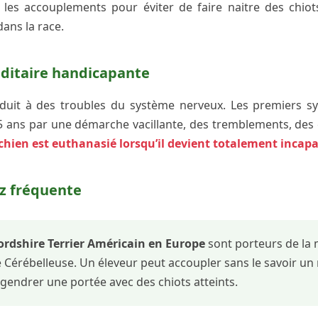
 les accouplements pour éviter de faire naitre des chiots 
ans la race.
ditaire handicapante
onduit à des troubles du système nerveux. Les premiers 
5 ans par une démarche vacillante, des tremblements, des 
chien est euthanasié lorsqu’il devient totalement incapa
z fréquente
ordshire Terrier Américain en Europe
sont porteurs de la
e Cérébelleuse. Un éleveur peut accoupler sans le savoir un
gendrer une portée avec des chiots atteints.